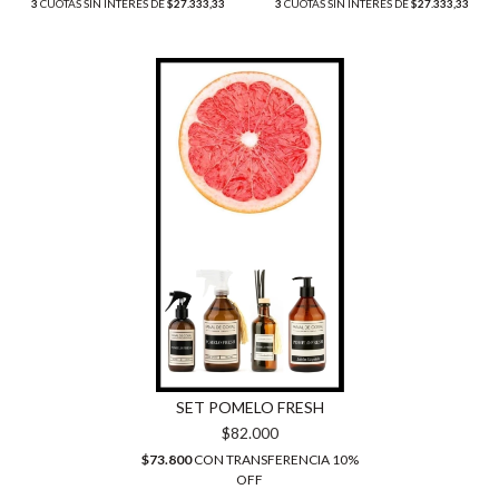
3
CUOTAS SIN INTERÉS DE
$27.333,33
3
CUOTAS SIN INTERÉS DE
$27.333,33
SET POMELO FRESH
$82.000
$73.800
CON
TRANSFERENCIA 10%
OFF