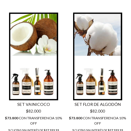
SET VAINICOCO
SET FLOR DE ALGODÓN
$82.000
$82.000
$73.800
CON
TRANSFERENCIA 10%
$73.800
CON
TRANSFERENCIA 10%
OFF
OFF
3
CUOTAS SIN INTERÉS DE
$27.333,33
3
CUOTAS SIN INTERÉS DE
$27.333,33