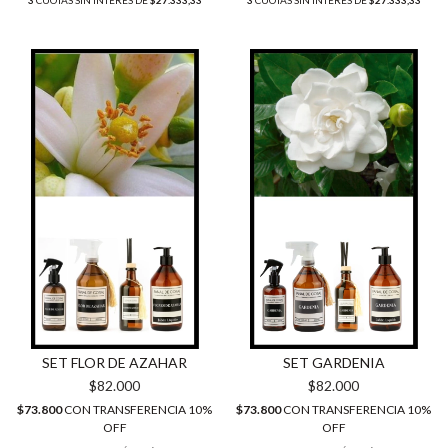
3
CUOTAS SIN INTERÉS DE
$27.333,33
3
CUOTAS SIN INTERÉS DE
$27.333,33
SET FLOR DE AZAHAR
SET GARDENIA
$82.000
$82.000
$73.800
CON
TRANSFERENCIA 10%
$73.800
CON
TRANSFERENCIA 10%
OFF
OFF