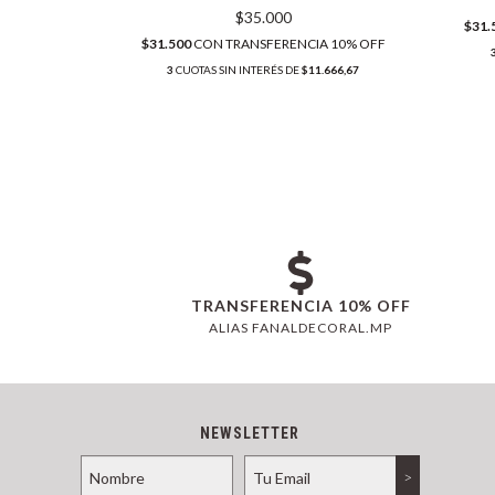
$35.000
A 10% OFF
$31.
$31.500
CON
TRANSFERENCIA 10% OFF
.666,67
3
CUOTAS SIN INTERÉS DE
$11.666,67
TRANSFERENCIA 10% OFF
ALIAS FANALDECORAL.MP
NEWSLETTER