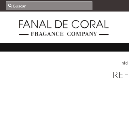
Inic
REF