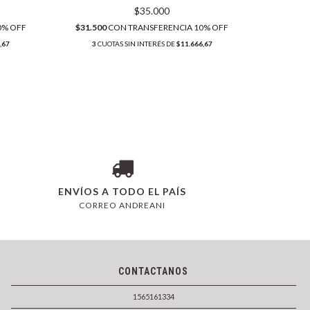
$35.000
$31.50
0% OFF
$31.500
CON
TRANSFERENCIA 10% OFF
3
CUO
,67
3
CUOTAS SIN INTERÉS DE
$11.666,67
ENVÍOS A TODO EL PAÍS
CORREO ANDREANI
CONTACTANOS
1565161334