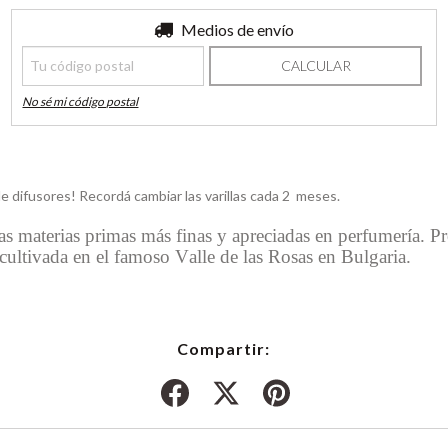
Entregas para el CP:
Medios de envío
CAMBIAR CP
CALCULAR
No sé mi código postal
e difusores! Recordá cambiar las varillas cada 2 meses.
as materias primas más finas y apreciadas en perfumería. P
 cultivada en el famoso Valle de las Rosas en Bulgaria.
Compartir: