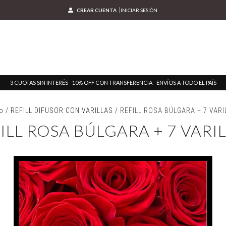
CREAR CUENTA
INICIAR SESIÓN
3 CUOTAS SIN INTERÉS - 10% OFF CON TRANSFERENCIA - ENVÍOS A TODO EL PAÍS
io
/
REFILL DIFUSOR CON VARILLAS
/
REFILL ROSA BÚLGARA + 7 VARI
ILL ROSA BÚLGARA + 7 VARI