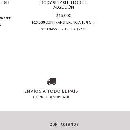
RESH
BODY SPLASH - FLOR DE
BO
ALGODÓN
$15.000
0% OFF
$13.50
$13.500
CON
TRANSFERENCIA 10% OFF
0
2
C
2
CUOTAS SIN INTERÉS DE
$7.500
ENVÍOS A TODO EL PAÍS
CORREO ANDREANI
CONTACTANOS