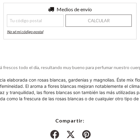
Entregas para el CP:
Medios de envío
CAMBIAR CP
CALCULAR
No sé mi código postal
á frescos todo el día, resultando muy bueno para perfumar nuestro cuer
 elaborada con rosas blancas, gardenias y magnolias. Éste mix flo
femineidad. El aroma a flores blancas mejoran notablemente el clima e
az y tranquilidad, las flores blancas son también las más utilizadas
como la frescura de las rosas blancas o de cualquier otro tipo de f
Compartir: