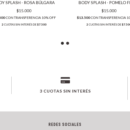
DY SPLASH - ROSA BÚLGARA
BODY SPLASH - POMELO F
$15.000
$15.000
500
CON
TRANSFERENCIA 10% OFF
$13.500
CON
TRANSFERENCIA 1
2
CUOTAS SIN INTERÉS DE
$7.500
2
CUOTAS SIN INTERÉS DE
$7.50
3 CUOTAS SIN INTERÉS
REDES SOCIALES