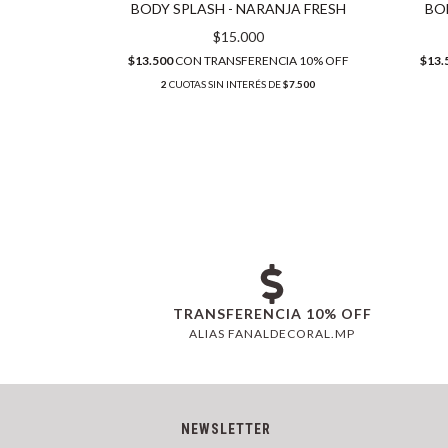
R DE
BODY SPLASH - NARANJA FRESH
BO
$15.000
$13.500
CON
TRANSFERENCIA 10% OFF
$13.
A 10% OFF
2
CUOTAS SIN INTERÉS DE
$7.500
7.500
TRANSFERENCIA 10% OFF
ALIAS FANALDECORAL.MP
NEWSLETTER